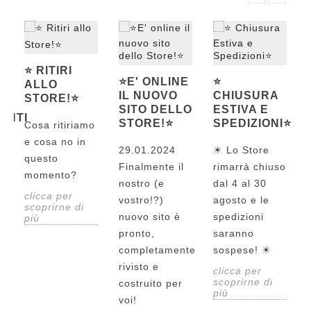
⭐️ RITIRI
⭐️E' ONLINE
⭐️
ALLO
IL NUOVO
CHIUSURA
STORE!⭐️
SITO DELLO
ESTIVA E
ENTI
STORE!⭐️
SPEDIZIONI⭐️
Cosa ritiriamo
e cosa no in
I
29.01.2024
☀ Lo Store
questo
Finalmente il
rimarrà chiuso
momento?
nostro (e
dal 4 al 30
clicca per
vostro!?)
agosto e le
scoprirne di
nuovo sito è
spedizioni
più
!
pronto,
saranno
completamente
sospese! ☀
rivisto e
clicca per
scoprirne di
costruito per
più
voi!