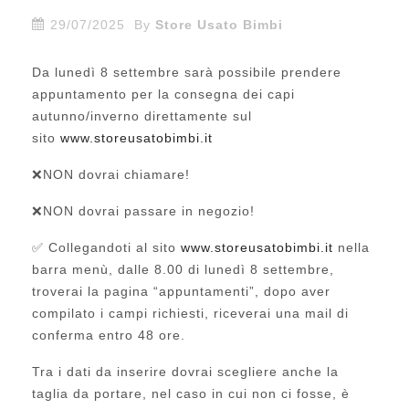
29/07/2025
By
Store Usato Bimbi
Da lunedì 8 settembre sarà possibile prendere
appuntamento per la consegna dei capi
autunno/inverno direttamente sul
sito
www.storeusatobimbi.it
❌
NON dovrai chiamare!
❌
NON dovrai passare in negozio!
✅
Collegandoti al sito
www.storeusatobimbi.it
nella
barra menù, dalle 8.00 di lunedì 8 settembre,
troverai la pagina “appuntamenti”, dopo aver
compilato i campi richiesti, riceverai una mail di
conferma entro 48 ore.
Tra i dati da inserire dovrai scegliere anche la
taglia da portare, nel caso in cui non ci fosse, è