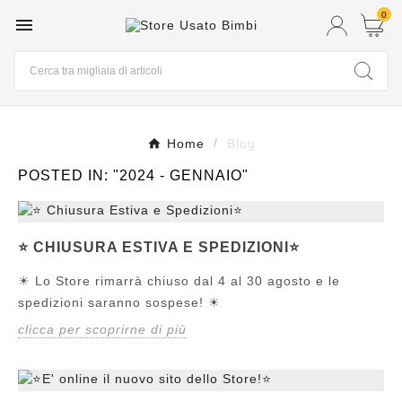
0

Home
Blog
POSTED IN: "2024 - GENNAIO"
⭐️ CHIUSURA ESTIVA E SPEDIZIONI⭐️
☀ Lo Store rimarrà chiuso dal 4 al 30 agosto e le
spedizioni saranno sospese! ☀
clicca per scoprirne di più