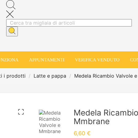
UNZIONA
APPUNTAMENTI
VERIFICA VENDUTO
CO
i i prodotti
Latte e pappa
Medela Ricambio Valvole 
Medela Ricambio

Mmbrane
6,60 €