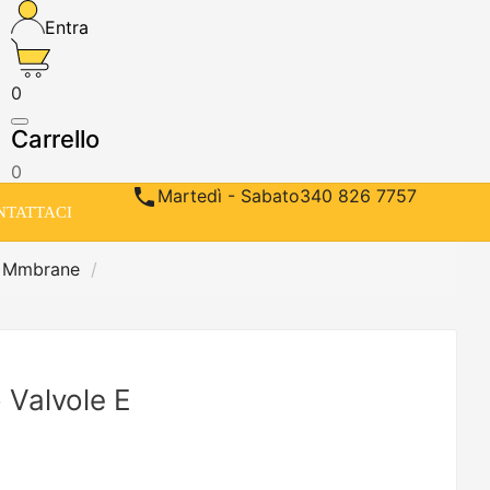
Entra
0
Carrello
0

Martedì - Sabato
340 826 7757
NTATTACI
e Mmbrane
 Valvole E