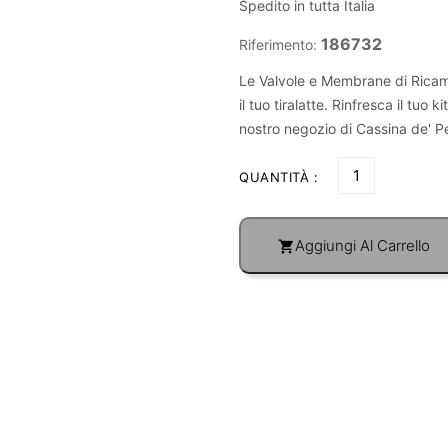
Spedito in tutta Italia
186732
Riferimento:
Le Valvole e Membrane di Ricam
il tuo tiralatte. Rinfresca il tuo 
nostro negozio di Cassina de' P
QUANTITÀ :
Aggiungi Al Carrello
