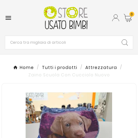
0

Home
Tutti i prodotti
Attrezzatura
Zaino Scuola Con Cucciolo Nuovo