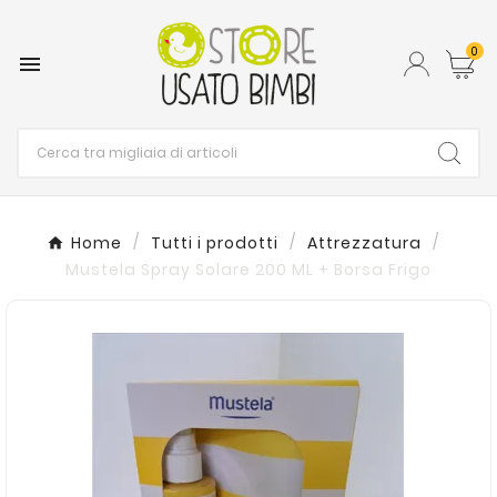
0

Home
Tutti i prodotti
Attrezzatura
Mustela Spray Solare 200 ML + Borsa Frigo